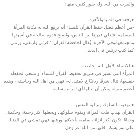
والقرب من الله. وله صور كثيرة منها:
●رفعة في الدنيا والآخرة
-من أعظم فضل حفظ القرآن للنساء أنه يرفع الله به مكانة المرأة
المسلمة، فيُعلي قدرها بين الناس، وتُصبح قدوة صالحة في أسرتها
ومجتمعها.وفي الآخرة، يُقال لحافظة القرآن: “اقرئي وارتقي، ورتلي
كما كنتِ ترتلين في الدنيا.”
● الانتماء لأهل الله وخاصته
المرأة التي تسير في طريق تحفيظ القرآن للنساء أو تسعى لحفظه
بنفسها، تنال شرفًا ربانيًا ع لامثيل له، فهي من أهل الله وخاصته ، وهذه
أعظم منزلة يمكن أن تنالها أي امرأة مسلمة.
● تهذيب السلوك وتزكية النفس
القرآن يهذب قلب المرأة، ويقوم سلوكها، ويجعلها أكثر رحمة، وحكمة،
وحياءً. تكون أكثر اتزانًا، سامية بأخلاقها ورقيها.فهي تمشي في الدنيا
على نور يسكن قلبها من الله”عز وجل”.