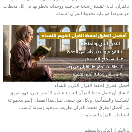
بالقرآن. لديه عقيدة راسخة في قلبه ووجدانه يخطو بها في كل محطات
حياته.وهذا هو غاية تحفيظ القرآن للنساء.
أفضل الطرق لحفظ القرآن الكريم للنساء
لا شك أن فضل حفظ القرآن للنساء عظيم لا يُقدر بثمن، فهو طريق
للسكينة والطمأنينة، ولكل من تسعى لنيل هذا الفضل، إليكِ مجموعة
من أفضل الطرق لحفظ القرآن بطريقة منهجية وسهلة تُناسب
احتياجات المرأة المسلمة:
1-التكرار الذكي والمنظم