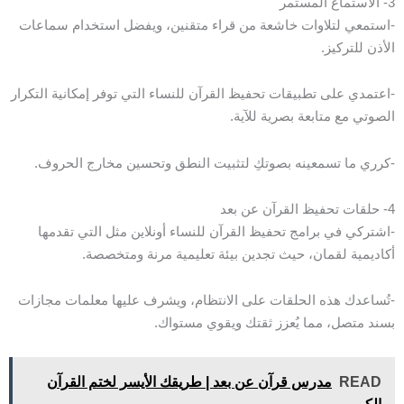
3- الاستماع المستمر
-استمعي لتلاوات خاشعة من قراء متقنين، ويفضل استخدام سماعات
الأذن للتركيز.
-اعتمدي على تطبيقات تحفيظ القرآن للنساء التي توفر إمكانية التكرار
الصوتي مع متابعة بصرية للآية.
-كرري ما تسمعينه بصوتكِ لتثبيت النطق وتحسين مخارج الحروف.
4- حلقات تحفيظ القرآن عن بعد
-اشتركي في برامج تحفيظ القرآن للنساء أونلاين مثل التي تقدمها
أكاديمية لقمان، حيث تجدين بيئة تعليمية مرنة ومتخصصة.
-تُساعدك هذه الحلقات على الانتظام، ويشرف عليها معلمات مجازات
بسند متصل، مما يُعزز ثقتك ويقوي مستواك.
READ
مدرس قرآن عن بعد | طريقك الأيسر لختم القرآن