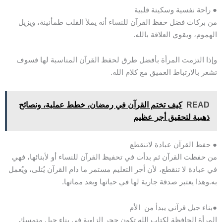
● راحة نفسية وسكينة قلبية
من بركات فضل حفظ القرآن للنساء أنه يملأ القلب طمأنينة، ويزيل
الهموم، ويقوي العلاقة بالله.
وإذا التزمت المرأة بأفضل طرق لحفظ القرآن المناسبة لها فسوف
تشعر بالارتباط العميق مع كلام الله.
READ
كيف تختم القرآن في رمضان، خطط عملية، ونصائح
ذهبية لتحقيق أجر عظيم
● حفظ القرآن عبادة لاتنقطع
من حفظت القرآن ثم بدأت في تحفيظ القرآن للنساء أو لأبنائها، فهي
في عبادة لا تنقطع، لأن أجر التعليم مستمر ما دام القرآن يُتلى، ويُعمل
به.وهذا يعتبر صدقة جارية لها في حياتها وبعد مماتها.
●بناء جيل قرآني يبدأ من الأم
المرأة الحافظة لكتاب الله تكون حجر الزاوية في بناء جيل متمسك