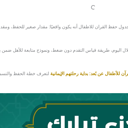
ل حفظ القران للاطفال أنه يكون واقعيًا: مقدار صغير للحفظ، ومقدار أ
ل اليوم، طريقة قياس التقدم دون ضغط، ونموذج متابعة للأهل ضمن برا
آن للأطفال عن بُعد: بداية رحلتهم الإيمانية
لتعرف خطة الحفظ والتسمي