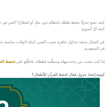
كيف تضع جدولًا يحفظ طفلك بانتظام دون ملل أو انقطاع؟ السر في جدو
ثابتة كل أسبوع.
في المقال ستجد جداول جاهزة حسب العمر، أمثلة لأوقات مناسبة خلا
في السعودية.
إذا كنت تبحث عن بداية سهلة ومنظَّمة لطفلك، فاطّلع على
تحفيظ القر
كيفية إعداد جدول فعال لحفظ القرآن للأطفال؟