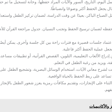
ل اليوم، التاريخ، السور والآيات المراد حفظها، وخانة لتسجيل ما تم حف
 يجعل الحفظ أكثر وضوحًا وانضباطًا.
، مثل الصباح الباكر، بعيدًا عن وقت الدراسة، لضمان تركيز الطفل واستعد
حفظه لضمان ترسيخ الحفظ وتجنب النسيان. جدول مراجعة القرآن للأطف
عتماد جلسات قصيرة مع فترات راحة بين كل جلسة وأخرى. يمكن أيضًا
عل عملية الحفظ أكثر فاعلية.
 إدراج الألعاب التعليمية، التلوين، القصص القرآنية، أو تطبيقات مساع
ة، ويزيد من رغبة الطفل في التعلم.
شرح معاني الآيات، استخدام الوسائل البصرية، وتشجيع الطفل على تط
اعد على ربط الحفظ بالحياة الواقعية.
اء على الإنجازات، وتقديم مكافآت رمزية يعزز شعور الطفل بالإنجاز 
فهم.
 والأكاديميات