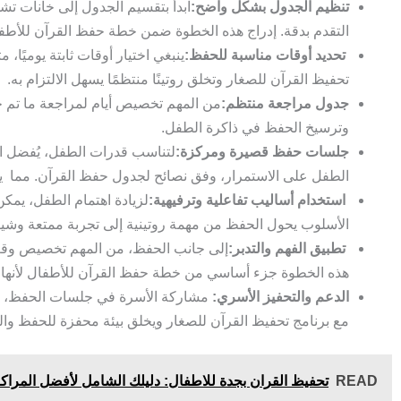
تنظيم الجدول بشكل واضح:
ابدأ بتقسيم الجدول إلى خانات تشم
التقدم بدقة. إدراج هذه الخطوة ضمن خطة حفظ القرآن للأطفال
تحديد أوقات مناسبة للحفظ:
ينبغي اختيار أوقات ثابتة يوميًا
تحفيظ القرآن للصغار وتخلق روتينًا منتظمًا يسهل الالتزام به.
جدول مراجعة منتظم:
من المهم تخصيص أيام لمراجعة ما تم 
وترسيخ الحفظ في ذاكرة الطفل.
جلسات حفظ قصيرة ومركزة:
لتناسب قدرات الطفل، يُفضل ا
الطفل على الاستمرار، وفق نصائح لجدول حفظ القرآن. مما يج
استخدام أساليب تفاعلية وترفيهية:
لزيادة اهتمام الطفل، يمكن
الأسلوب يحول الحفظ من مهمة روتينية إلى تجربة ممتعة وشيق
تطبيق الفهم والتدبر:
إلى جانب الحفظ، من المهم تخصيص وقت ل
هذه الخطوة جزء أساسي من خطة حفظ القرآن للأطفال لأنها تس
الدعم والتحفيز الأسري:
مشاركة الأسرة في جلسات الحفظ، الثن
مع برنامج تحفيظ القرآن للصغار ويخلق بيئة محفزة للحفظ وال
READ
تحفيظ القران بجدة للاطفال: دليلك الشامل لأفضل المراكز