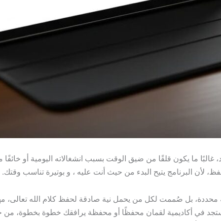
البًا ما يكون قلقًا من ضيق الوقت بسبب انشغالاته اليومية أو خائفًا 
 لأن البرنامج يتيح البدء من حيث أنت عليه ، و بوتيرة تناسب وقتك.
ة محددة، بل صُممت لكل من يحمل نية صادقة لحفظ كلام الله تعالى، م
ستجد في أكاديمية لقمان محفظًا أو محفظة يرافقك خطوة بخطوة، من 