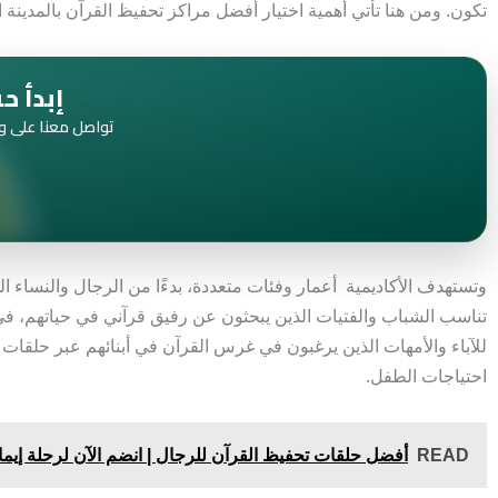
تكون. ومن هنا تأتي أهمية اختيار أفضل مراكز تحفيظ القرآن بالمدينة ال
إبدأ ح
تواصل معنا على و
وتستهدف الأكاديمية أعمار وفئات متعددة، بدءًا من الرجال والنساء الذ
تناسب الشباب والفتيات الذين يبحثون عن رفيق قرآني في حياتهم، في ظل 
للآباء والأمهات الذين يرغبون في غرس القرآن في أبنائهم عبر حلقات 
احتياجات الطفل.
READ
أفضل حلقات تحفيظ القرآن للرجال | انضم الآن لرحلة إيما