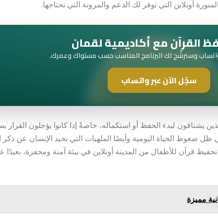
منورة أونلاين التي توفر لك الدعم والمرونة التي تحتاجها.
فظ القرآن مع أكاديمية لقمان
اتساب وسنرشّح لك البرنامج المناسب حسب مستواك وعمرك.
سجّل الآن عبر واتساب
ين يشتاقون لبدء الحفظ أو استكماله، خاصةً إذا كانوا يؤجلون القرار بسب
ضغوط الحياة اليومية وأيضًا الملهيات التي نحيد الإنسان عن ذكر الله تع
تحفيظ قرآن للأطفال من المدينة أونلاين في بيئة آمنة ومحفزة، بعيدًا
نية مميزة