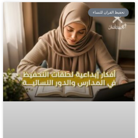
تحفيظ القران للنساء