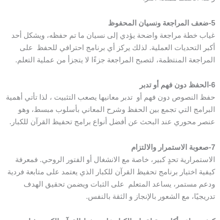
5-ضعف المراجعة ونسيان المحفوظ
غياب خطة مراجعة واضحة يؤدي إلى نسيان ما تم حفظه، ويشكل أحد
أكبر التحديات العملية. لذلك يركز أي برنامج احترافي للحفظ على
المراجعة المنتظمة، لتصبح المراجعة جزءًا لا يتجزأ من عملية التعلم.
6-الحفظ دون فهم أو تدبر
حفظ النصوص دون فهم أو تدبر معانيها يصعب التثبيت ، لذا تأتي أهمية
البرامج التي تجمع بين الحفظ وشرح المعاني بأسلوب مبسط، وهو
عنصر محوري عند البحث عن أفضل أنواع برامج تحفيظ القرآن للكبار.
7-صعوبة الاستمرار والالتزام
الاستمرارية تحدٍ كبير، خاصة مع الانشغال أو الفتور الروحي. فمعرفة
كيفية اختيار برنامج تحفيظ القرآن للكبار الذي يعتمد على متابعة فردية
ودعم مستمر، يساعد المتعلم على الثبات ويضمن تحقيق الهدف
تدريجيًا، مع الشعور بالإنجاز و الثقة بالنفس.