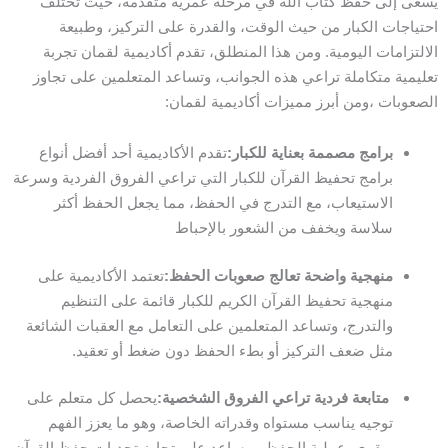
يسعى إلى حفظ كتاب الله في مرحلة عمرية متقدمة، حيث تختلف
احتياجات الكبار من حيث الوقت، والقدرة على التركيز، وطبيعة
الالتزامات اليومية. ومن هذا المنطلق، تقدم أكاديمية لقمان تجربة
تعليمية متكاملة تراعي هذه الجوانب، وتساعد المتعلمين على تجاوز
الصعوبات ،ومن أبرز مميزات أكاديمية لقمان:
برامج مصممة بعناية للكبار:
تقدم الأكاديمية أحد أفضل أنواع
برامج تحفيظ القرآن للكبار التي تراعي الفروق الفردية وسرعة
الاستيعاب، مع التدرج في الحفظ، مما يجعل الحفظ أكثر
سلاسة ويخفف من الشعور بالإحباط
منهجية واضحة تعالج صعوبات الحفظ:
تعتمد الأكاديمية على
منهجية تحفيظ القرآن الكريم للكبار قائمة على التنظيم
والتدرج، وتساعد المتعلمين على التعامل مع العقبات الشائعة
مثل ضعف التركيز أو بطء الحفظ دون ضغط أو تعقيد.
متابعة فردية تراعي الفروق الشخصية:
يحصل كل متعلم على
توجيه يناسب مستواه وقدراته الخاصة، وهو ما يعزز الفهم
ويقوي عملية الحفظ، ويساعد على تجاوز تحديات حفظ القرآن