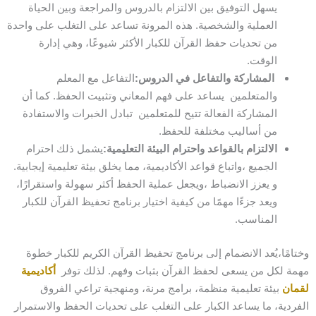
يسهل التوفيق بين الالتزام بالدروس والمراجعة وبين الحياة
العملية والشخصية. هذه المرونة تساعد على التغلب على واحدة
من تحديات حفظ القرآن للكبار الأكثر شيوعًا، وهي إدارة
الوقت.
المشاركة والتفاعل في الدروس:
التفاعل مع المعلم
والمتعلمين يساعد على فهم المعاني وتثبيت الحفظ. كما أن
المشاركة الفعالة تتيح للمتعلمين تبادل الخبرات والاستفادة
من أساليب مختلفة للحفظ.
الالتزام بالقواعد واحترام البيئة التعليمية:
يشمل ذلك احترام
الجميع ،واتباع قواعد الأكاديمية، مما يخلق بيئة تعليمية إيجابية.
و يعزز الانضباط ،ويجعل عملية الحفظ أكثر سهولة واستقرارًا،
ويعد جزءًا مهمًا من كيفية اختيار برنامج تحفيظ القرآن للكبار
المناسب.
وختامًا،يُعد الانضمام إلى برنامج تحفيظ القرآن الكريم للكبار خطوة
مهمة لكل من يسعى لحفظ القرآن بثبات وفهم. لذلك توفر
أكاديمية
لقمان
بيئة تعليمية منظمة، برامج مرنة، ومنهجية تراعي الفروق
الفردية، ما يساعد الكبار على التغلب على تحديات الحفظ والاستمرار